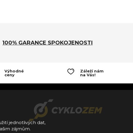
100% GARANCE SPOKOJENOSTI
Výhodné
Záleží nám
ceny
na Vás!
žití jednotlivých dat,
Vašim zájmům.