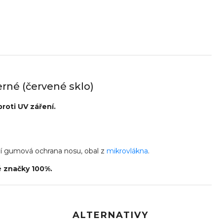
rné (červené sklo)
roti UV záření.
dní gumová ochrana nosu, obal z
mikrovlákna
.
é značky 100%.
ALTERNATIVY