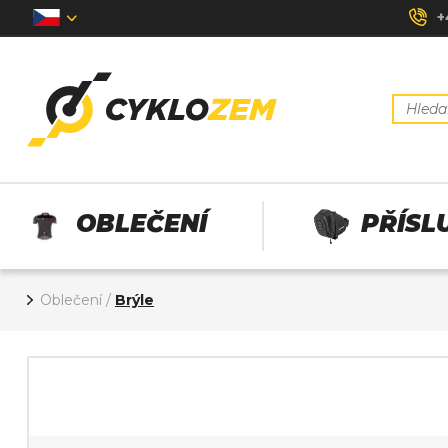
+
OBLEČENÍ
PŘÍSL
Oblečení
/
Brýle