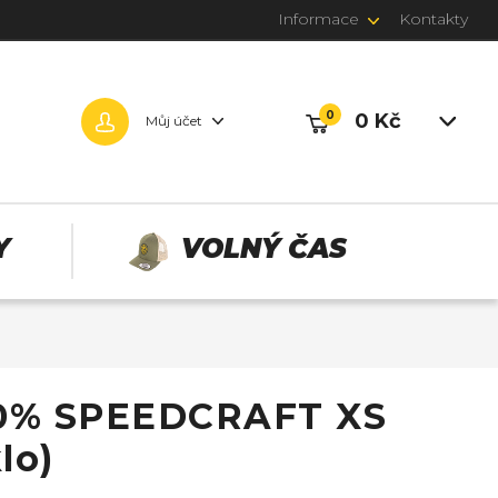
Informace
Kontakty
0
0 Kč
Můj účet
Y
VOLNÝ ČAS
100% SPEEDCRAFT XS
lo)