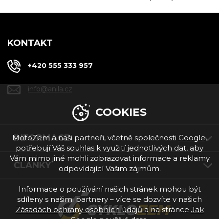
KONTAKT
+420 555 333 957
info@anila.cz
COOKIES
INFORMACE
MotoZem a naši partneři, včetně společnosti
Google
,
potřebují Váš souhlas k využití jednotlivých dat, aby
Vám mimo jiné mohli zobrazovat informace a reklamy
ČLÁNKY
odpovídající Vašim zájmům.
Informace o používání našich stránek mohou být
sdíleny s našimi partnery – více se dozvíte v našich
Zásadách ochrany osobních údajů
a na stránce
Jak