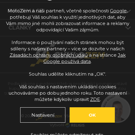
INFORMACE
MotoZem a naši partneři, včetně společnosti
Google
,
potřebují Váš souhlas k využití jednotlivých dat, aby
Vám mimo jiné mohli zobrazovat informace a reklamy
ČLÁNKY
odpovídající Vašim zájmům.
Informace o používání našich stránek mohou být
sdíleny s našimi partnery – více se dozvíte v našich
Zásadách ochrany osobních údajů
a na stránce
Jak
Google používá data
.
Souhlas udělíte kliknutím na „OK“.
Podle zákona o evidenci tržeb je prodávající povinen vystavit
Váš souhlas s nastavením ukládání cookies
kupujícímu účtenku. Zároveň je povinen zaevidovat přijatou
uchováváme po dobu jednoho roku. Toto nastavení
tržbu u správce daně online; v případě technického výpadku pak
nejpozději do 48 hodin.
můžete kdykoliv upravit
ZDE
.
Nastavení
OK
© 2026
. Všechna práva vyhrazena.
Vytvořil
.
Souhlas můžete odmítnout
zde
.