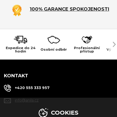
100% GARANCE SPOKOJENOSTI
Expedice do 24
Profesionální
Osobní odběr
Výho
hodin
přístup
KONTAKT
+420 555 333 957
info@anila.cz
COOKIES