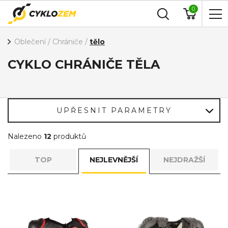
0
Oblečení
/
Chrániče
/
tělo
CYKLO CHRÁNIČE TĚLA
UPŘESNIT PARAMETRY
Nalezeno
12
produktů
TOP
NEJLEVNĚJŠÍ
NEJDRAŽŠÍ