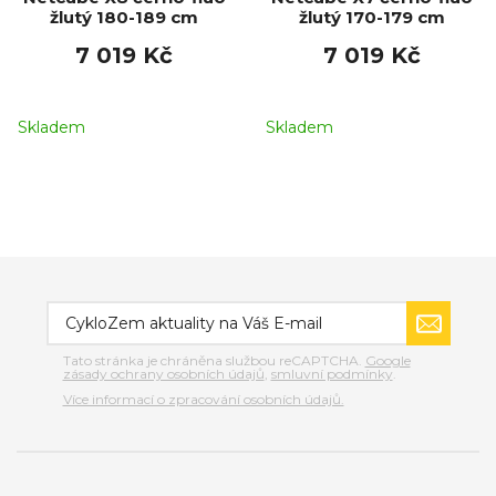
žlutý 180-189 cm
žlutý 170-179 cm
7 019 Kč
7 019 Kč
Skladem
Skladem
Tato stránka je chráněna službou reCAPTCHA.
Google
zásady ochrany osobních údajů
,
smluvní podmínky
.
Více informací o zpracování osobních údajů.