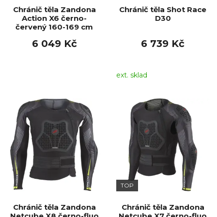
Chránič těla Zandona
Chránič těla Shot Race
Action X6 černo-
D30
červený 160-169 cm
6 049 Kč
6 739 Kč
ext. sklad
TOP
Chránič těla Zandona
Chránič těla Zandona
Netcube X8 černo-fluo
Netcube X7 černo-fluo