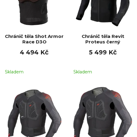
Chránič těla Shot Armor
Chránič těla Revit
Race D3O
Proteus černý
4 494 Kč
5 499 Kč
Skladem
Skladem