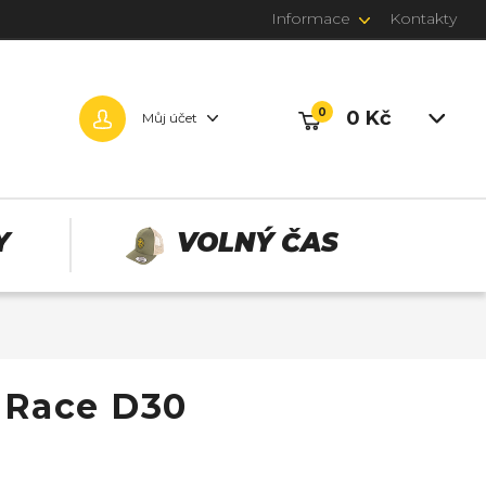
Informace
Kontakty
0
0 Kč
Můj účet
Y
VOLNÝ ČAS
t Race D30