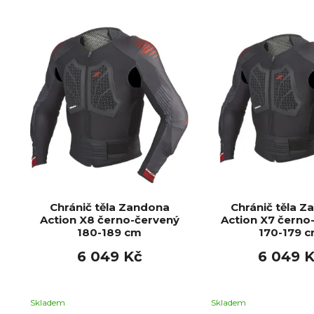
Chránič těla Zandona
Chránič těla 
Action X8 černo-červený
Action X7 černo
180-189 cm
170-179 
6 049 Kč
6 049 
Skladem
Skladem