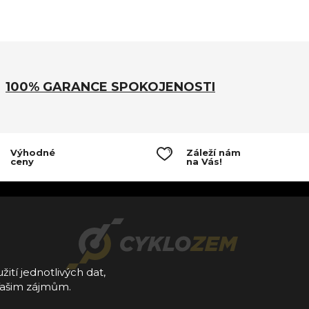
100% GARANCE SPOKOJENOSTI
Výhodné
Záleží nám
ceny
na Vás!
žití jednotlivých dat,
Vašim zájmům.