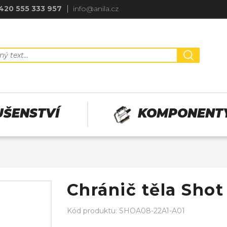
420 555 333 957
info@anila.cz
UŠENSTVÍ
KOMPONENT
Chránič těla Sho
Kód produktu: SHOA08-22A1-A01