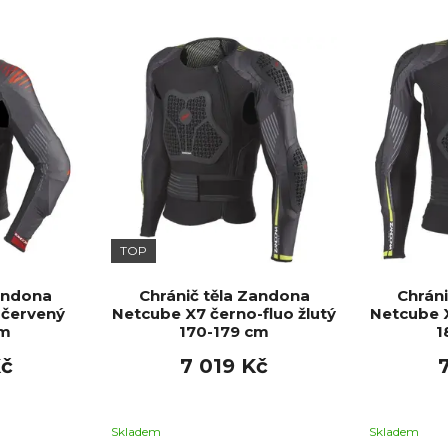
TOP
Zandona
Chránič těla Zandona
Chráni
-červený
Netcube X7 černo-fluo žlutý
Netcube X
cm
170-179 cm
1
Kč
7 019 Kč
Skladem
Skladem