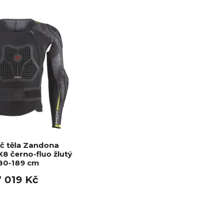
č těla Zandona
8 černo-fluo žlutý
80-189 cm
7 019 Kč