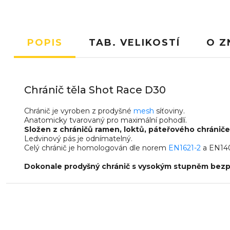
POPIS
TAB. VELIKOSTÍ
O Z
Chránič těla Shot Race D30
Chránič je vyroben z prodyšné
mesh
síťoviny.
Anatomicky tvarovaný pro maximální pohodlí.
Složen z chráničů ramen, loktů, páteřového chrániče
Ledvinový pás je odnímatelný.
Celý chránič je homologován dle norem
EN1621-2
a EN140
Dokonale prodyšný chránič s vysokým stupněm bezp