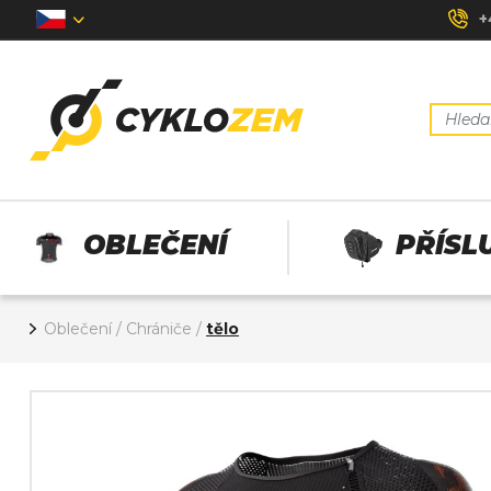
+
OBLEČENÍ
PŘÍSL
Oblečení
/
Chrániče
/
tělo