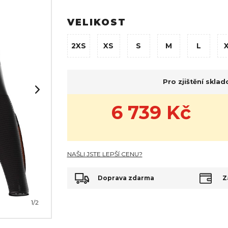
VELIKOST
2XS
XS
S
M
L
Pro zjištění skla
6 739
Kč
NAŠLI JSTE LEPŠÍ CENU?
Doprava zdarma
Z
1
/2