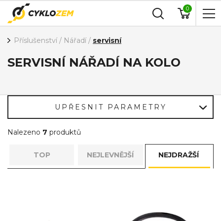
0
Příslušenství
/
Nářadí
/
servisní
SERVISNÍ NÁŘADÍ NA KOLO
UPŘESNIT PARAMETRY
Nalezeno
7
produktů
TOP
NEJLEVNĚJŠÍ
NEJDRAŽŠÍ