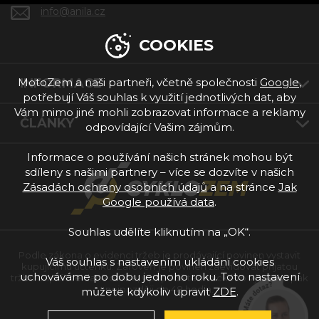
info@anila.cz
COOKIES
INFORMACE
MotoZem a naši partneři, včetně společnosti
Google
,
potřebují Váš souhlas k využití jednotlivých dat, aby
Vám mimo jiné mohli zobrazovat informace a reklamy
ČLÁNKY
odpovídající Vašim zájmům.
Informace o používání našich stránek mohou být
sdíleny s našimi partnery – více se dozvíte v našich
Zásadách ochrany osobních údajů
a na stránce
Jak
Google používá data
.
Souhlas udělíte kliknutím na „OK“.
Podle zákona o evidenci tržeb je prodávající povinen vystavit
Váš souhlas s nastavením ukládání cookies
kupujícímu účtenku. Zároveň je povinen zaevidovat přijatou
uchováváme po dobu jednoho roku. Toto nastavení
tržbu u správce daně online; v případě technického výpadku pak
nejpozději do 48 hodin.
můžete kdykoliv upravit
ZDE
.