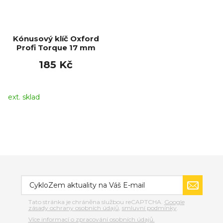
Kónusový klíč Oxford
Profi Torque 17 mm
185 Kč
ext. sklad
Tato stránka je chráněna službou reCAPTCHA.
Google
zásady ochrany osobních údajů
,
smluvní podmínky
.
Více informací o zpracování osobních údajů.