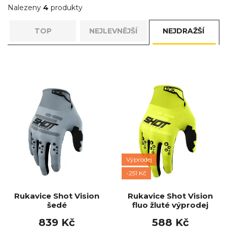
Věříme, že si z naší nabídky vyberou příznivci krátkých i
Nalezeny
4
produkty
dlouhých tratí…
TOP
NEJLEVNĚJŠÍ
NEJDRAŽŠÍ
Výprodej
-251 Kč
Rukavice Shot Vision
Rukavice Shot Vision
šedé
fluo žluté výprodej
839 Kč
588 Kč