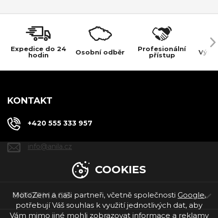
Expedice do 24
Profesionální
Osobní odběr
Výho
hodin
přístup
KONTAKT
+420 555 333 957
info@anila.cz
COOKIES
INFORMACE
MotoZem a naši partneři, včetně společnosti
Google
,
potřebují Váš souhlas k využití jednotlivých dat, aby
Vám mimo jiné mohli zobrazovat informace a reklamy