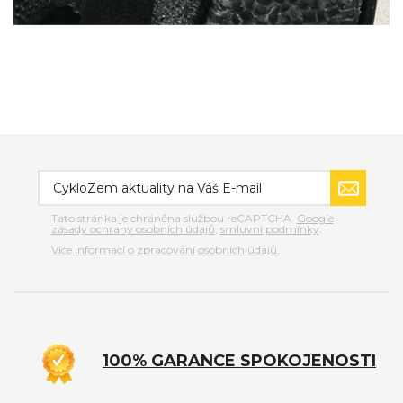
Tato stránka je chráněna službou reCAPTCHA.
Google
zásady ochrany osobních údajů
,
smluvní podmínky
.
Více informací o zpracování osobních údajů.
100% GARANCE SPOKOJENOSTI