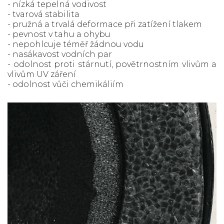
- nízká tepelná vodivost
- tvarová stabilita
- pružná a trvalá deformace při zatížení tlakem
- pevnost v tahu a ohybu
- nepohlcuje téměř žádnou vodu
- nasákavost vodních par
- odolnost proti stárnutí, povětrnostním vlivům a
vlivům UV záření
- odolnost vůči chemikáliím